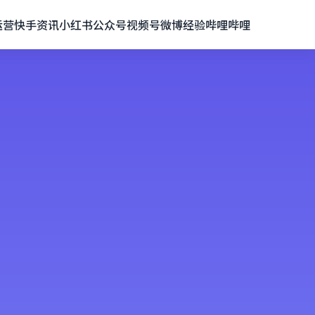
运营
快手资讯
小红书
公众号
视频号
微博经验
哔哩哔哩